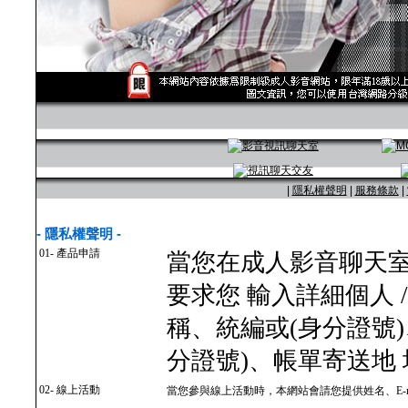
|
隱私權聲明
|
服務條款
|
- 隱私權聲明 -
01- 產品申請
當您在成人影音聊天
要求您 輸入詳細個人 
稱、統編或(身分證號
分證號)、帳單寄送地
02- 線上活動
當您參與線上活動時，本網站會請您提供姓名、E-m